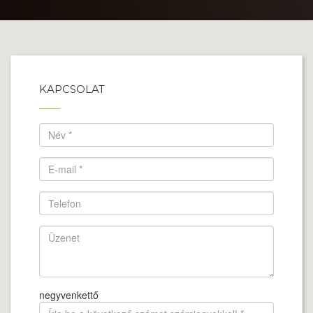
KAPCSOLAT
Vevőnk szerint
"Az EcoMotive egy jó csapat, a termékei kiválóak. A
legjobb választás, csak ajánlani tudom
mindenkinek"
negyvenkettő