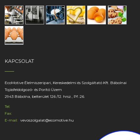
HITVALLÁSUNK
KAPCSOLAT
"Jót, s jól. Ebben áll a nagy titok" - Kazinczy Ferenc
EcoMotive Élelmiszeripari, Kereskedelmi és Szolgáltató Kft. Bábolnai
Tojásfeldolgozó- és Porító Üzem
2943 Bábolna, belterület 126 /12. hrsz., Pf.:26.
Tel:
Fax:
E-mail:
vevoszolgalat@ecomotive.hu