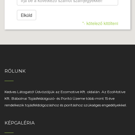
MINŐSÉGI ALAPANYAGOK
Elküld
*- kötelező kitölteni
Válogatott összetevőkből, kiváló termékek
RÓLUNK
Kedves Látogató! Üdvözöljük az Ecomotive Kft. oldalán. Az EcoMotive
ALAPÉRTÉKEINK
Kft. Bábolnai Tojásfeldolgozó- és Porító Üzeme több mint 15 éve
rendelkezik tojásfeldolgozáshoz és porításhoz szükséges engedélyekkel.
Innováció, lendület, hagyomány
KÉPGALÉRIA